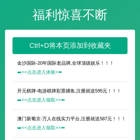
福利惊喜不断
Ctrl+D将本页添加到收藏夹
金沙国际-20年国际老品牌,全球顶级娱乐！！！
➡️<<点击进入体验>⬅️
开元棋牌-电游棋牌彩票捕鱼,注册就送595元！！！
➡️<<点击进入领取>>⬅️
澳门新葡京-万人在线实力平台,注册就送587元！！！
➡️<<点击进入领取>>⬅️